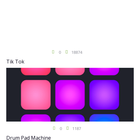
0
18874
Tik Tok
0
1187
Drum Pad Machine