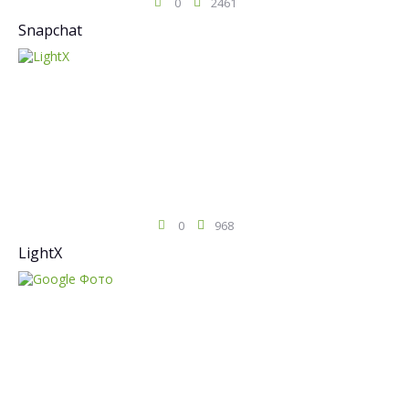
0
2461
Snapchat
0
968
LightX