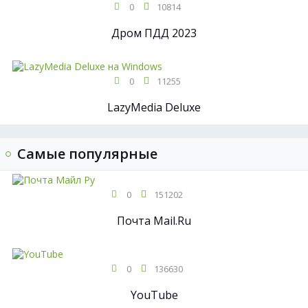
0
10814
Дром ПДД 2023
0
11255
LazyMedia Deluxe
Самые популярные
0
151202
Почта Mail.Ru
0
136630
YouTube