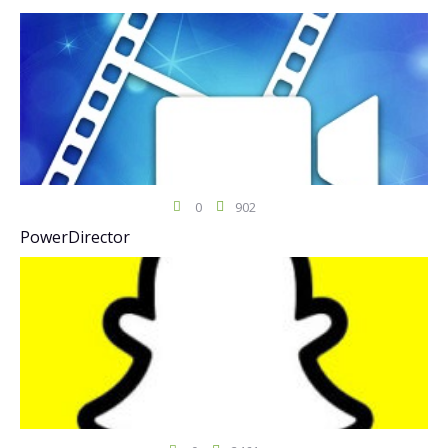
0
902
PowerDirector