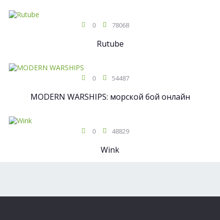
0
78068
Rutube
0
54487
MODERN WARSHIPS: морской бой онлайн
0
48829
Wink