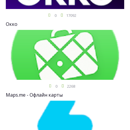
0
17092
Окко
0
2268
Maps.me - Офлайн карты