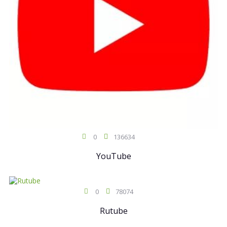
0
136634
YouTube
0
78074
Rutube