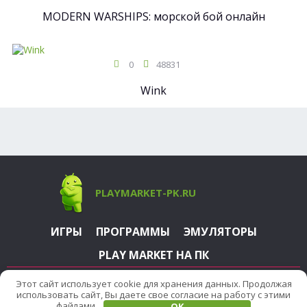
MODERN WARSHIPS: морской бой онлайн
0
48831
Wink
PLAYMARKET-PK.RU
ИГРЫ
ПРОГРАММЫ
ЭМУЛЯТОРЫ
PLAY MARKET НА ПК
PlayMarket-PK.ru - не официальный сайт. Авторство на
Этот сайт использует cookie для хранения данных. Продолжая
информацию на сайте принадлежит автору текстов.
использовать сайт, Вы даете свое согласие на работу с этими
Материалы принадлежат официальным разработчикам.
файлами.
OK