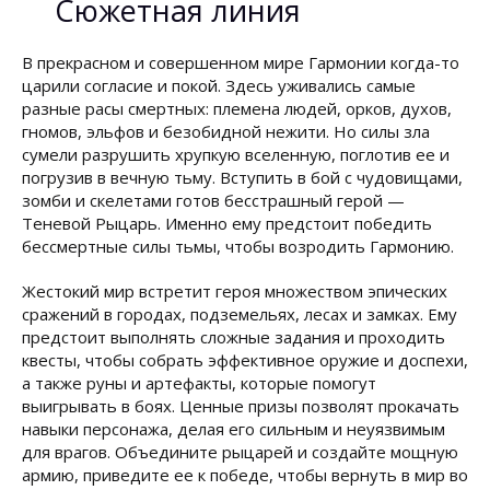
Сюжетная линия
В прекрасном и совершенном мире Гармонии когда-то
царили согласие и покой. Здесь уживались самые
разные расы смертных: племена людей, орков, духов,
гномов, эльфов и безобидной нежити. Но силы зла
сумели разрушить хрупкую вселенную, поглотив ее и
погрузив в вечную тьму. Вступить в бой с чудовищами,
зомби и скелетами готов бесстрашный герой —
Теневой Рыцарь. Именно ему предстоит победить
бессмертные силы тьмы, чтобы возродить Гармонию.
Жестокий мир встретит героя множеством эпических
сражений в городах, подземельях, лесах и замках. Ему
предстоит выполнять сложные задания и проходить
квесты, чтобы собрать эффективное оружие и доспехи,
а также руны и артефакты, которые помогут
выигрывать в боях. Ценные призы позволят прокачать
навыки персонажа, делая его сильным и неуязвимым
для врагов. Объедините рыцарей и создайте мощную
армию, приведите ее к победе, чтобы вернуть в мир во