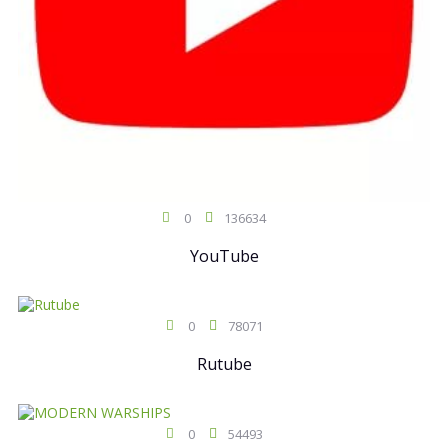
0
136634
YouTube
0
78071
Rutube
0
54493