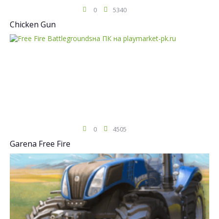
0
5340
Chicken Gun
0
4505
Garena Free Fire