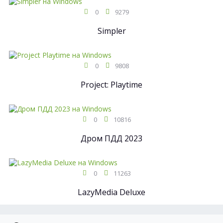
0
9279
Simpler
0
9808
Project: Playtime
0
10816
Дром ПДД 2023
0
11263
LazyMedia Deluxe