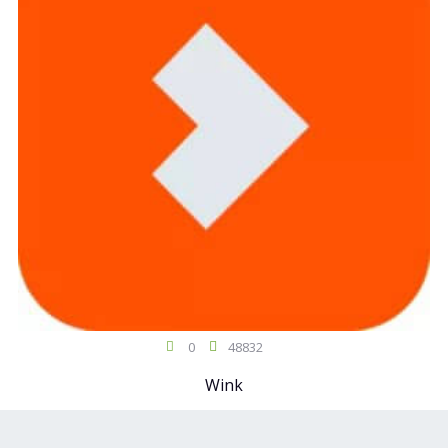
0
48832
Wink