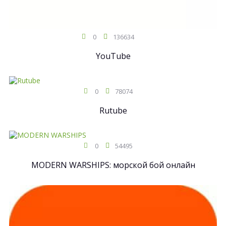
0
136634
YouTube
0
78074
Rutube
0
54495
MODERN WARSHIPS: морской бой онлайн