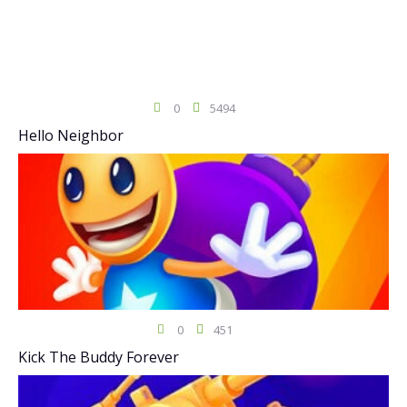
0
5494
Hello Neighbor
0
451
Kick The Buddy Forever