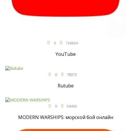
0
136634
YouTube
0
78073
Rutube
0
54493
MODERN WARSHIPS: морской бой онлайн