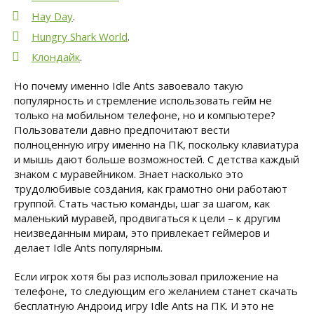
Hay Day
.
Hungry Shark World
.
Клондайк
.
Но почему именно Idle Ants завоевало такую
популярность и стремление использовать гейм не
только на мобильном телефоне, но и компьютере?
Пользователи давно предпочитают вести
полноценную игру именно на ПК, поскольку клавиатура
и мышь дают больше возможностей. С детства каждый
знаком с муравейником. Знает насколько это
трудолюбивые создания, как грамотно они работают
группой. Стать частью команды, шаг за шагом, как
маленький муравей, продвигаться к цели – к другим
неизведанным мирам, это привлекает геймеров и
делает Idle Ants популярным.
Если игрок хотя бы раз использовал приложение на
телефоне, то следующим его желанием станет скачать
бесплатную Андроид игру Idle Ants на ПК. И это не