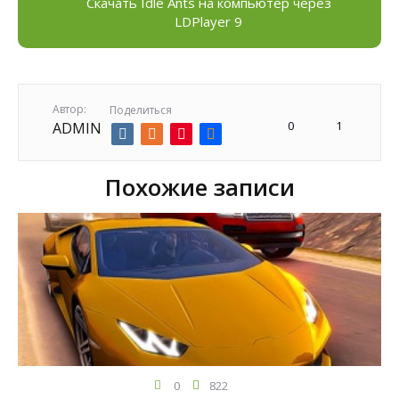
Скачать Idle Ants на компьютер через
LDPlayer 9
Автор:
Поделиться
0
1
ADMIN
Похожие записи
0
822