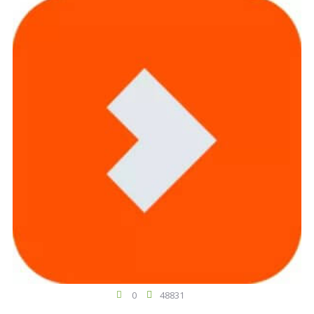
0
48831