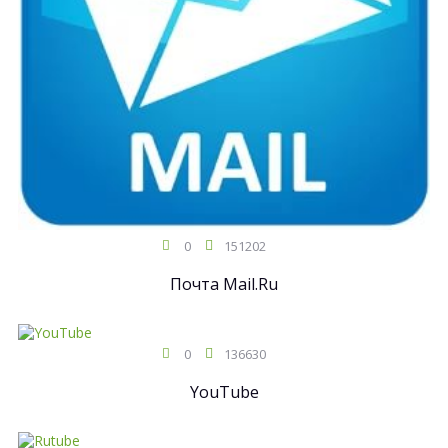
0
151202
Почта Mail.Ru
0
136630
YouTube