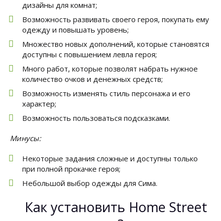
дизайны для комнат;
Возможность развивать своего героя, покупать ему
одежду и повышать уровень;
Множество новых дополнений, которые становятся
доступны с повышением левла героя;
Много работ, которые позволят набрать нужное
количество очков и денежных средств;
Возможность изменять стиль персонажа и его
характер;
Возможность пользоваться подсказками.
Минусы:
Некоторые задания сложные и доступны только
при полной прокачке героя;
Небольшой выбор одежды для Сима.
Как установить Home Street