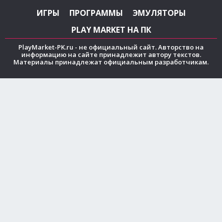
ИГРЫ
ПРОГРАММЫ
ЭМУЛЯТОРЫ
PLAY MARKET НА ПК
PlayMarket-PK.ru - не официальный сайт. Авторство на
информацию на сайте принадлежит автору текстов.
Материалы принадлежат официальным разработчикам.