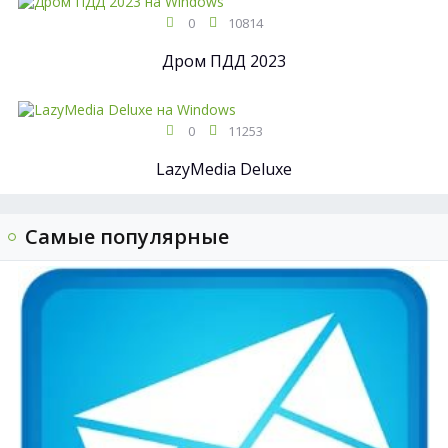
0
10814
Дром ПДД 2023
0
11253
LazyMedia Deluxe
Самые популярные