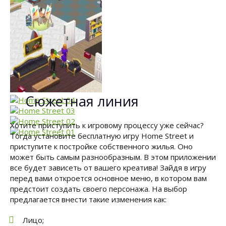
Сюжетная линия
Хотите приступить к игровому процессу уже сейчас?
Тогда установите бесплатную игру Home Street и
приступите к постройке собственного жилья. Оно
может быть самым разнообразным. В этом приложении
все будет зависеть от вашего креатива! Зайдя в игру
перед вами откроется основное меню, в котором вам
предстоит создать своего персонажа. На выбор
предлагается внести такие изменения как:
Лицо;