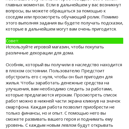
главных моментах. Если в дальнейшем у вас возникнут
вопросы, вы можете обращаться за помощью к
соседям или просмотреть обучающий ролик. Помимо
этого выполняя задания вы будете получать подсказки,
которые в дальнейшем могут вам очень пригодится.
Совет:
Используйте игровой магазин, чтобы покупать
различные декорации для дома.
Особняк, который вы получили в наследство находится
в плохом состоянии. Пользователю Предстоит
обустроить его с нуля, чтобы он был пригоден для
жилья. Чтобы заработать денежные средства на
улучшения, вам необходимо следить за работами,
которые предлагаются игрокам. Просмотреть список
работ можно в нижней части экрана кликнув на значок
смартфона. Каждая работа позволит приобрести не
только финансы, но и опыт. С помощью него вы
сможете развивать вашего героя и поднимать ему
уровень. С каждым новым левлом будут открывать