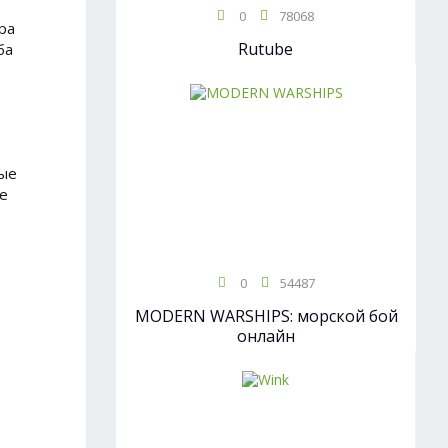
0
78068
ра
Rutube
ба
ные
те
0
54487
MODERN WARSHIPS: морской бой
онлайн