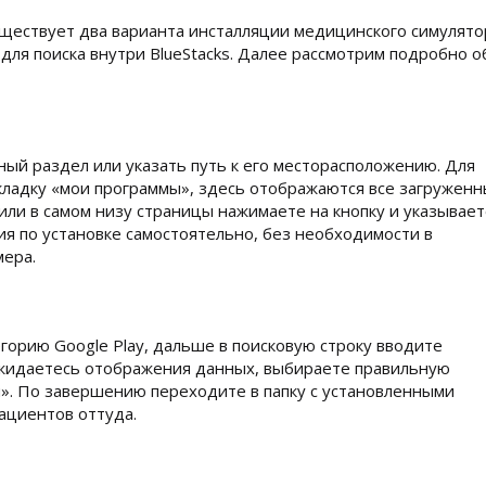
ществует два варианта инсталляции медицинского симулято
 для поиска внутри BlueStacks. Далее рассмотрим подробно о
ый раздел или указать путь к его месторасположению. Для
вкладку «мои программы», здесь отображаются все загружен
или в самом низу страницы нажимаете на кнопку и указывае
вия по установке самостоятельно, без необходимости в
мера.
егорию Google Play, дальше в поисковую строку вводите
 Дожидаетесь отображения данных, выбираете правильную
я». По завершению переходите в папку с установленными
ациентов оттуда.