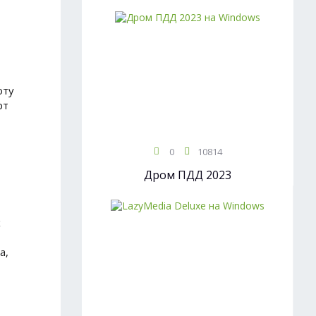
оту
рт
0
10814
Дром ПДД 2023
х
а,