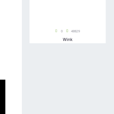
0
48829
Wink