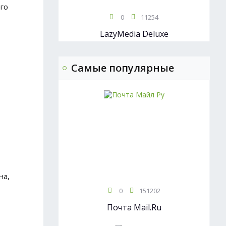
го
0
11254
LazyMedia Deluxe
Самые популярные
на,
0
151202
Почта Mail.Ru