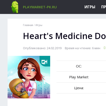
ИГРЫ
П
PLAYMARKET-PK.RU
Главная
/
Игры
Heart's Medicine Do
Опубликовано: 24.02.2019
Время на чтение: 6 мин
ОС:
Play Market
Цена: