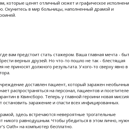
рам, которые ценят отличный сюжет и графическое исполнени
ю. Окунитесь в мир больницы, наполненный драмой и
роиней.
где вам предстоит стать стажером. Ваша главная мечта - бы
брести верных друзей. Но что-то пошло не так - блестящая
ия не приносят должного результата. У кого-то сверху явно в
тора.
 учреждение доставлен пациент, который заражен необычны
нает распространяться на персонал, пациентов и посетителе
рантин в Квинсборо. Теперь у главной героини новая миссия
т остановить заражение и спасти всех инфицированных.
рамой, здесь встречаются невероятные трогательные
ит никого равнодушным. Чтобы убедиться в этом лично, нуж
or’s Oath» на компьютер бесплатно.