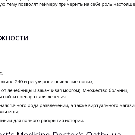
ую тему позволят геймеру примерить на себе роль настояще
жности
е;
больше 240 и регулярное появление новых;
я от лечебницы и заканчивая моргом). Множество больниц
ы найти препарат для лечения;
налогичного рода развлечений, а также виртуального магази
ольницы;
инии для полного раскрытия истории.
t's Medicine Doctor's Oath» на