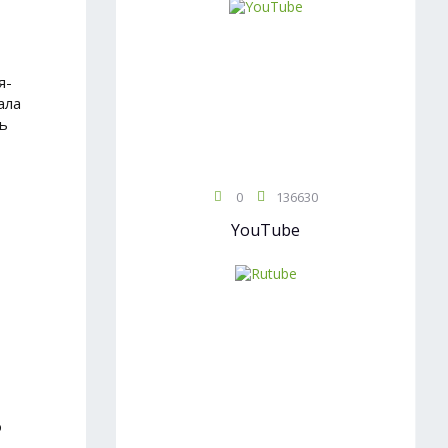
я-
ала
ть
0
136630
YouTube
о