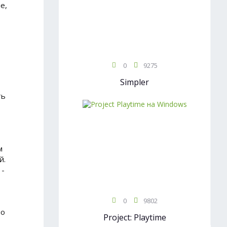
е,
0
9275
Simpler
ть
м
й.
 -
0
9802
но
Project: Playtime