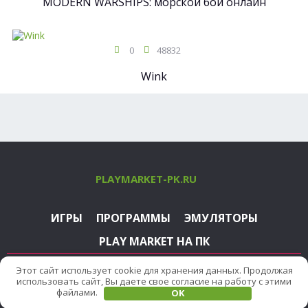
MODERN WARSHIPS: морской бой онлайн
0
48832
Wink
PLAYMARKET-PK.RU
ИГРЫ
ПРОГРАММЫ
ЭМУЛЯТОРЫ
PLAY MARKET НА ПК
PlayMarket-PK.ru - не официальный сайт. Авторство на
Этот сайт использует cookie для хранения данных. Продолжая
информацию на сайте принадлежит автору текстов.
использовать сайт, Вы даете свое согласие на работу с этими
Материалы принадлежат официальным разработчикам.
файлами.
OK