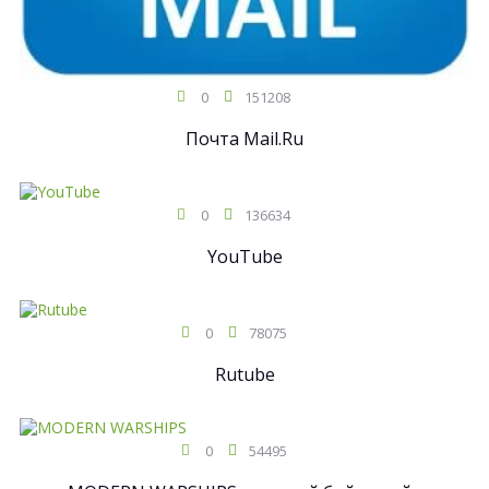
0
151208
Почта Mail.Ru
0
136634
YouTube
0
78075
Rutube
0
54495