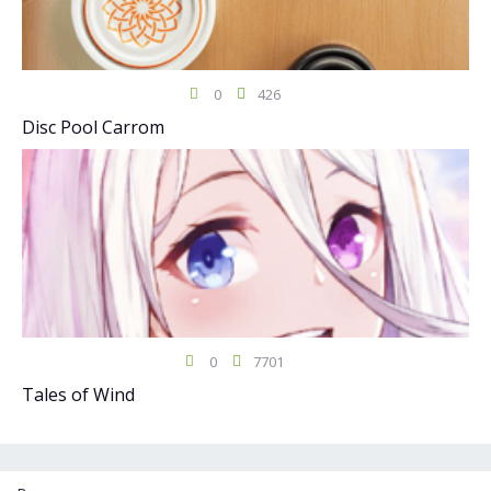
0
426
Disc Pool Carrom
0
7701
Tales of Wind