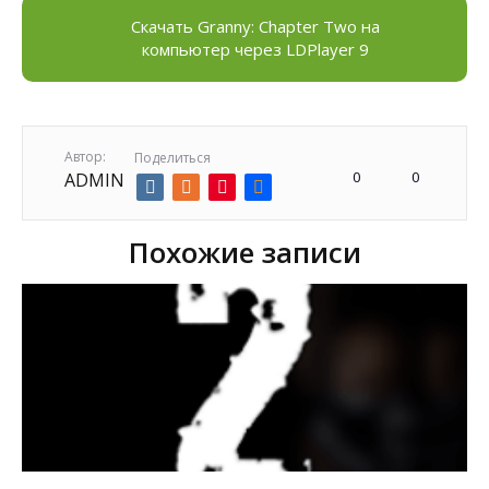
Скачать Granny: Chapter Two на
компьютер через LDPlayer 9
Автор:
Поделиться
0
0
ADMIN
Похожие записи