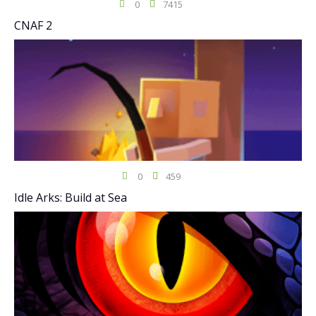
0
7415
CNAF 2
0
459
Idle Arks: Build at Sea